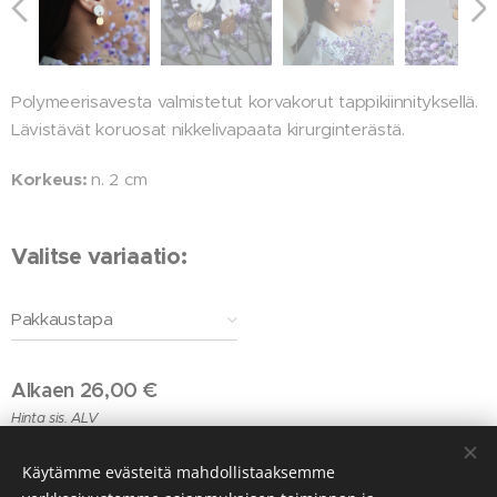
Polymeerisavesta valmistetut korvakorut tappikiinnityksellä.
Lävistävät koruosat nikkelivapaata kirurginterästä.
Korkeus:
n. 2 cm
Valitse variaatio:
Pakkaustapa
Alkaen
26,00
€
Hinta sis. ALV
Käytämme evästeitä mahdollistaaksemme