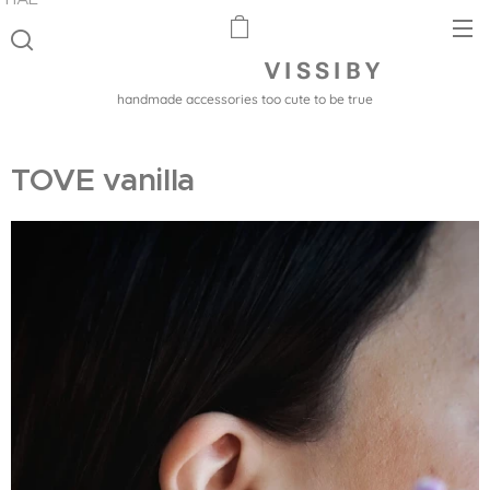
V I S S I B Y
handmade accessories too cute to be true
TOVE vanilla