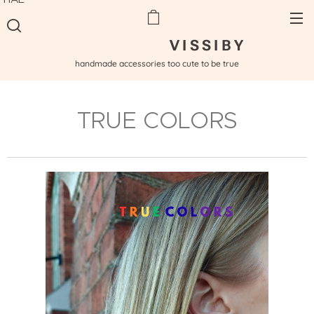
V I S S I B Y
handmade accessories too cute to be true
TRUE COLORS