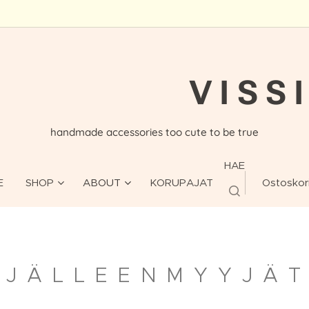
V I S S I
handmade accessories too cute to be true
HAE
E
SHOP
ABOUT
KORUPAJAT
Ostoskor
J Ä L L E E N M Y Y J Ä T