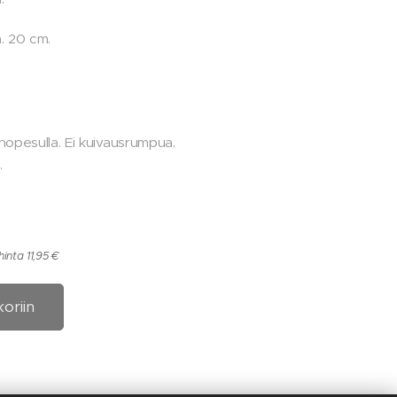
. 20 cm.
opesulla. Ei kuivausrumpua.
.
inta 11,95 €
koriin