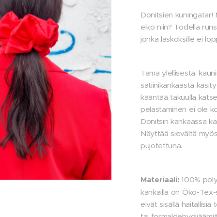
Donitsien kuningatar! M
eikö niin? Todella run
jonka laskoksille ei lo
Tämä ylellisestä, kauni
satiinikankaasta käsit
kääntää takuulla kats
pelastaminen ei ole ko
Donitsin kankaassa kau
Näyttää sievältä myös
pujotettuna.
Materiaali:
100% polye
kankailla on Öko-Tex-
eivät sisällä haitallisia
tai formaldehydijäämi