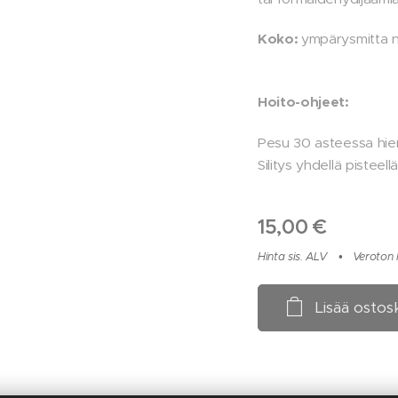
Koko:
ympärysmitta n
Hoito-ohjeet:
Pesu 30 asteessa hien
Silitys yhdellä pisteellä
15,00
€
Hinta sis. ALV
Veroton h
Lisää ostos