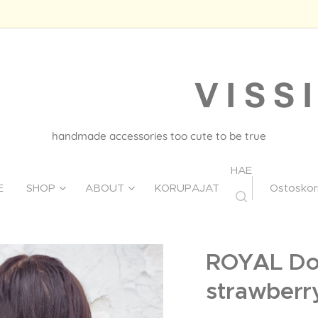
V I S S I
handmade accessories too cute to be true
HAE
E
SHOP
ABOUT
KORUPAJAT
Ostoskor
ROYAL Don
strawberr