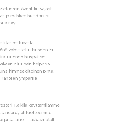
ielummin överit ku vajarit,
sas ja muhkea hiusdonitsi,
ppua näy.
isti laskostuvasta
yönä valmistettu hiusdonitsi
eita. Huonon hiuspäivän
skaan ollut näin helppoa!
nis himmeäkiiltoinen pinta.
 ranteen ympärille
steri. Kaikilla käyttämillämme
standardi, eli tuotteemme
 torjunta-aine- , raskasmetalli-
ä.