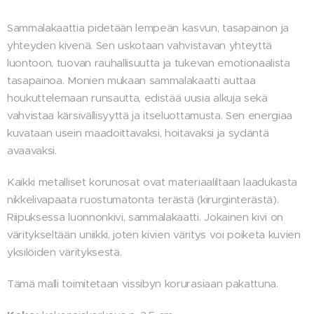
Sammalakaattia pidetään lempeän kasvun, tasapainon ja
yhteyden kivenä. Sen uskotaan vahvistavan yhteyttä
luontoon, tuovan rauhallisuutta ja tukevan emotionaalista
tasapainoa. Monien mukaan sammalakaatti auttaa
houkuttelemaan runsautta, edistää uusia alkuja sekä
vahvistaa kärsivällisyyttä ja itseluottamusta. Sen energiaa
kuvataan usein maadoittavaksi, hoitavaksi ja sydäntä
avaavaksi.
Kaikki metalliset korunosat ovat materiaaliltaan laadukasta
nikkelivapaata ruostumatonta terästä (kirurginterästä).
Riipuksessa luonnonkivi, sammalakaatti. Jokainen kivi on
väritykseltään uniikki, joten kivien väritys voi poiketa kuvien
yksilöiden värityksestä.
Tämä malli toimitetaan vissibyn korurasiaan pakattuna.