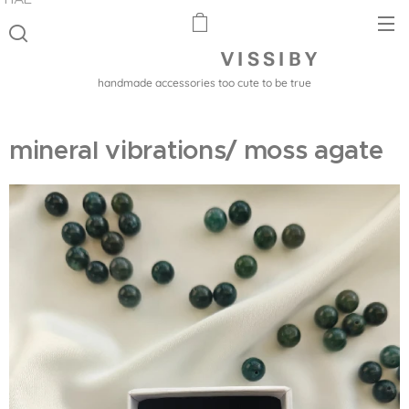
V I S S I B Y
handmade accessories too cute to be true
mineral vibrations/ moss agate