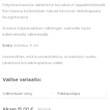
Polymeerisavesta valmistetut korvakorut tappikiinnityksellä.
Ihon kanssa kosketuksiin tulevat koruosat nikkelivapaata
kirurginterästä.
Kuvissa hopeanvärinen välirengas, saatavilla myös
kullanvärisellä välirenkaalla.
Koko
: korkeus 5 cm.
Huomioithan, että kuvionkohdistus on käsityön vuoksi
jokaisessa korvakoruparissa uniikki.
Valitse variaatio:
Välirenkaan sävy
Pakkaustapa
Alkaen
15,00
€
26,00
€