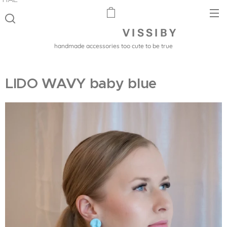
V I S S I B Y
handmade accessories too cute to be true
LIDO WAVY baby blue