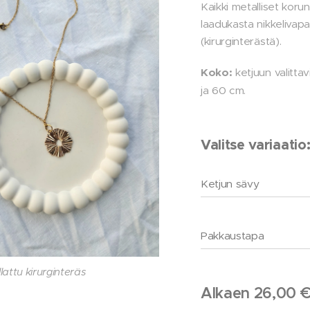
Kaikki metalliset koru
laadukasta nikkelivap
(kirurginterästä).
Koko:
ketjuun valittav
ja 60 cm.
Valitse variaatio
Ketjun sävy
Pakkaustapa
nollistava kuvitus, koruissa eri
lattu kirurginteräs
lattu kirurginteräs
Kirurginteräs
Kirurginteräs
riipus.
Alkaen
26,00