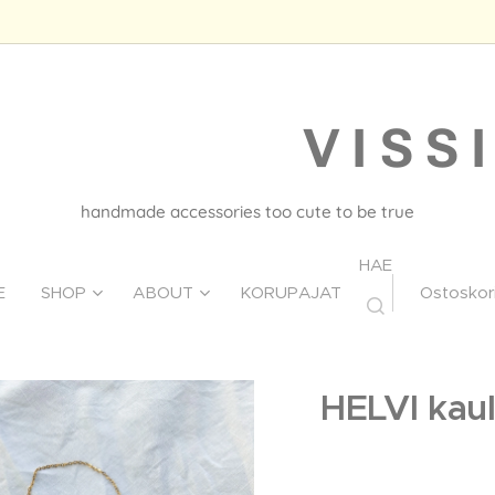
V I S S I
handmade accessories too cute to be true
HAE
E
SHOP
ABOUT
KORUPAJAT
Ostoskor
HELVI kau