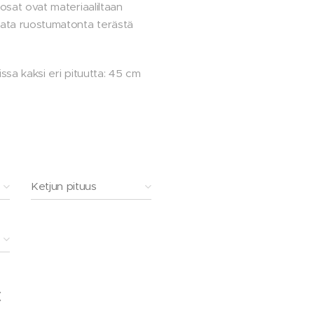
nosat ovat materiaaliltaan
aata ruostumatonta terästä
issa kaksi eri pituutta: 45 cm
:
Ketjun pituus
€