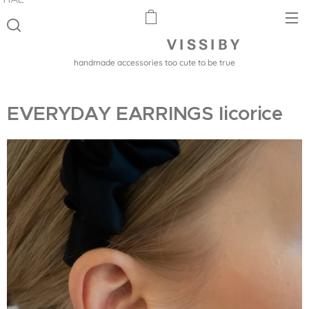
V I S S I B Y
handmade accessories too cute to be true
EVERYDAY EARRINGS licorice