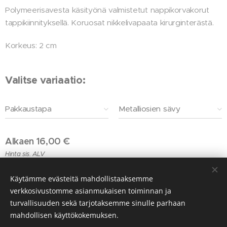
Polymeerisavesta käsityönä valmistetut nappikorvakorut
tappikiinnityksellä. Koruosat nikkelivapaata kirurginterästä.
Korkeus: 2 cm
Valitse variaatio:
Pakkaustapa
Metalliosien sävy
Alkaen
16,00
€
Hinta sis. ALV
Käytämme evästeitä mahdollistaaksemme
verkkosivustomme asianmukaisen toiminnan ja
© 2026 vissiby
turvallisuuden sekä tarjotaksemme sinulle parhaan
Evästeet
mahdollisen käyttökokemuksen.