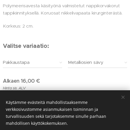
Polymeerisavesta käsityönä valmistetut nappikorvakorut
tappikiinnityksellä. Koruosat nikkelivapaata kirurginterästä.
Korkeus: 2 cm.
Valitse variaatio:
Pakkaustapa
Metalliosien sävy
Alkaen
16,00
€
Hinta sis. ALV
Käytämme evästeitä mahdollistaaksemme
verkkosivustomme asianmukaisen toiminnan ja
© 2026 vissiby
turvallisuuden sekä tarjotaksemme sinulle parhaan
Evästeet
mahdollisen käyttökokemuksen.