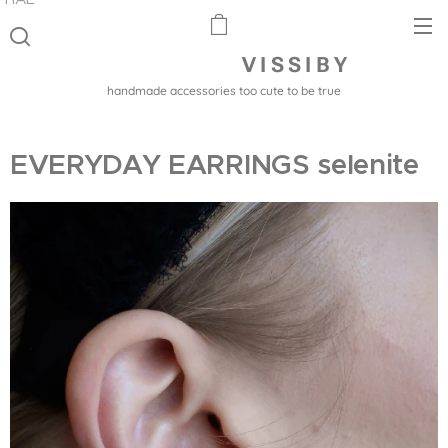
V I S S I B Y
handmade accessories too cute to be true
EVERYDAY EARRINGS selenite